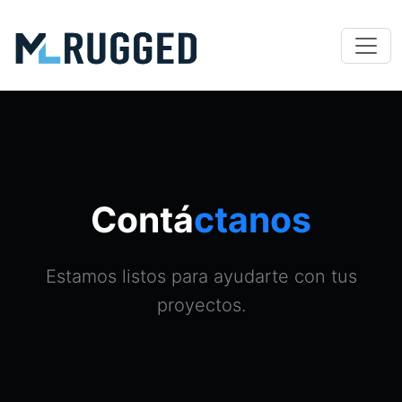
Contá
ctanos
Estamos listos para ayudarte con tus
proyectos.